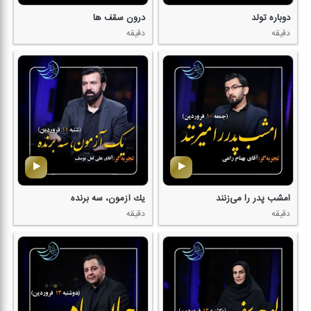
دوباره تولد
درون سقف ها
دقیقه
دقیقه
امشب پدر را می‌زنند
یك آزمون، سه برنده
دقیقه
دقیقه