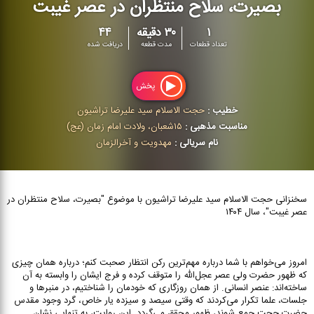
بصیرت، سلاح منتظران در عصر غیبت
۱
۳۰ دقیقه
۴۴
تعداد قطعات
مدت قطعه
دریافت شده
پخش
خطیب :
حجت الاسلام سید علیرضا تراشیون
مناسبت مذهبی :
۱۵شعبان، ولادت امام زمان (عج)
نام سریالی :
مهدویت و آخرالزمان
سخنزانی حجت الاسلام سید علیرضا تراشیون با موضوع "بصیرت، سلاح منتظران در
عصر غیبت"، سال ۱۴۰۴
امروز می‌خواهم با شما درباره مهم‌ترین رکن انتظار صحبت کنم؛ درباره همان چیزی
که ظهور حضرت ولی عصر عجل‌الله را متوقف کرده و فرج ایشان را وابسته به آن
ساخته‌اند: عنصر انسانی. از همان روزگاری که خودمان را شناختیم، در منبرها و
جلسات، علما تکرار می‌کردند که وقتی سیصد و سیزده یار خاص، گرد وجود مقدس
حضرت حجت جمع شوند، ظهور محقق می‌گردد. این روایت، به تنهایی نشان