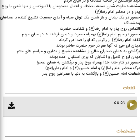
تردد فرشتگان در صحنه تصادف و در میان مردم
مشاهده خلوت شدن صحنه تصادف و انتقال مصدومان با آمبولانس و تنها شدن با روح
پدر و در محضر امام رضا(ع)
حضور در یک بیابان و باز شدن یک تونل سیاه و آمدن جمعیت تشییع کننده با صداهای
وحشتناک
التماس روح پدر به امام رضا(ع) و شفاعت حضرت
حضور در حرم امام رضا(ع) بهمراه حضرت و دیدن فرشته ها در میان مردم
تفقد امام رضا(ع) از زائرانی که او را صدا می کردند
دیدن ارواحی که آنها هم در حرم حضرت حاضر بودند
برگشتن به همان صحرای خالی و مشاهده تشییع و تدفین و مراسم های ختم
دیدن ارواح فامیل و آشنایان که برای استقبال آمده بودند
حضور در کنار خانه خدا بهمراه روح پدر و برگشتن به همان صحرا
درک محضر امام رضا(ع) و امام حسین(ع) و امام زمان(عج)
شفاعت امام حسین(ع) و بازگشت به دنیا با همراهی روح پدر
قطعات
۵۵:۵۹
مشخصات