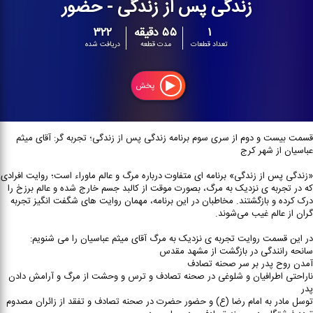
زندگی پس از زندگی - حضور
۱
۵۵ دقیقه
۳۲۲
تعداد قطعات
مدت قطعه
دریافت شده
پخش
قسمت بیست و دوم از سری سوم برنامه زندگی پس از زندگی؛ تجربه گر: آقای میثم
عباسیان از شهر کرج
«زندگی پس از زندگی» برنامه ای متفاوت درباره مرگ و عالم ماوراء است؛ روایت افرادی
که در تجربه ی نزدیک به مرگ، بصورت موقت از کالبد جسم خارج شده و عالم برزخ را
درک کرده و بازگشتند. مخاطبان در این برنامه، مهمان روایت های شگفت انگیز تجربه
گران از عالم غیب می‌شوند.
در این قسمت روایت تجربه ی نزدیک به مرگ آقای میثم عباسیان را می شنویم:
سانحه رانندگی در بازگشت از مشهد مقدس
آمدن روح پدر بر سر صحنه تصادف
ناراحتی اطرافیان و شلوغی در صحنه تصادف و ترس و وحشت از مرگ و آرامش دادن
پدر
توسل مادر به امام رضا (ع) و حضور حضرت در صحنه تصادف و تفقد از زائران مصدوم