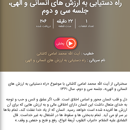
راه دستیابی به ارزش های انسانی و الهی،
جلسه سی و دوم
۱
۲۲ دقیقه
۲۰۶
تعداد قطعات
مدت قطعه
دریافت شده
پخش
خطیب :
آیت الله محمد امامی كاشانی
نام سریالی :
راه دستیابی به ارزش های انسانی و الهی
سخنرانی از آیت الله محمد امامی کاشانی با موضوع «راه دستیابی به ارزش های
انسانی و الهی»، جلسه سی و دوم، سال ۱۳۶۱
دل و قلب انسان محور و اساس اخلاق است. قلب اگر عشق و انس و حب و توجه
به خدای متعال داشت این انسان دارای اخلاقی عالی و به ارزش هایی که برای آن
ارزش ها آفریده شده است خواهد رسید. انسان که از یاد خدا غفلت کند، تمام بلاها
بر سر او می آید. تمام بدبختی ها و سقوط ها در اشتغال به غیر خداست. قال
الصّادق علیه السّلام: «اعراب القلوب أربعة انواع، رفع و فتح و خفض و وقف.»