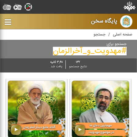
پایگاه سخن
صفحه اصلی
جستجو
جستجو برای:
#مهدویت_و_آخرالزمان
۱۳۲
۳,۴۸ ثانیه
نتایج جستجو
یافت شد