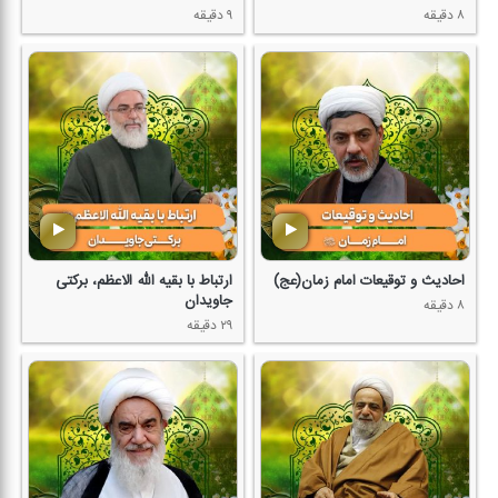
۸ دقیقه
۹ دقیقه
احادیث و توقیعات امام زمان(عج)
ارتباط با بقیه الله الاعظم، بركتی
جاویدان
۸ دقیقه
۲۹ دقیقه