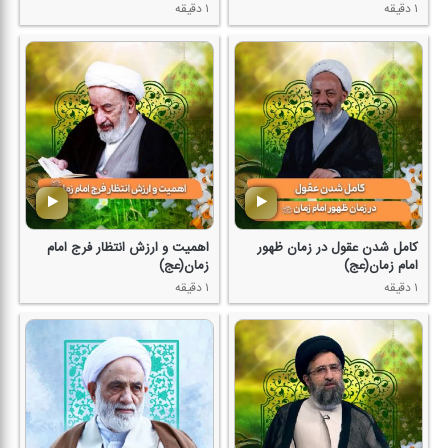
۱ دقیقه
۱ دقیقه
كامل شدن عقول در زمان ظهور
اهمیت و ارزش انتظار فرج امام
امام زمان(عج)
زمان(عج)
۱ دقیقه
۱ دقیقه