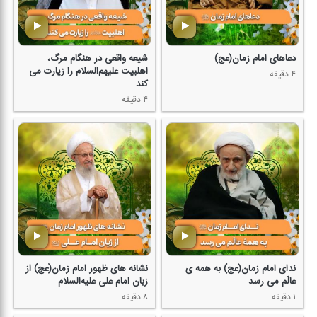
دعاهای امام زمان(عج)
شیعه واقعی در هنگام مرگ،
اهلبیت علیهم‌السلام را زیارت می
۴ دقیقه
كند
۴ دقیقه
ندای امام زمان(عج) به همه ی
نشانه های ظهور امام زمان(عج) از
عالَم می رسد
زبان امام علی علیه‌السلام
۱ دقیقه
۸ دقیقه