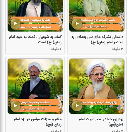
داستان تشرف حاج علی بغدادی به
كمك به شیعیان، كمك به خود امام
محضر امام زمان(عج)
زمان(عج) است
۳ دقیقه
۲ دقیقه
بهترین دعا در عصر غیبت امام
مقام و منزلت مؤمن در نزد امام
زمان(عج)
زمان (عج)
۵ دقیقه
۲ دقیقه