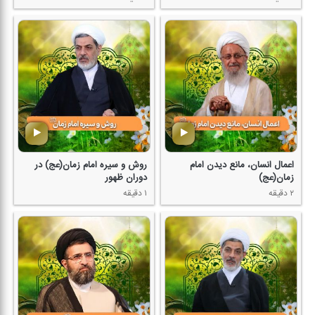
اعمال انسان، مانع دیدن امام
روش و سیره امام زمان(عج) در
زمان(عج)
دوران ظهور
۲ دقیقه
۱ دقیقه