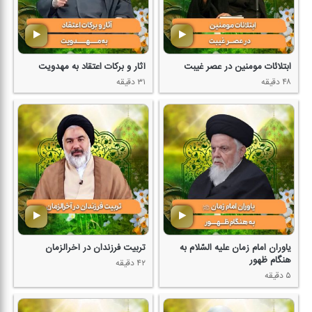
ابتلائات مومنین در عصر غیبت
آثار و بركات اعتقاد به مهدویت
۴۸ دقیقه
۳۱ دقیقه
یاوران امام زمان علیه السّلام به
تربیت فرزندان در آخرالزمان
هنگام ظهور
۴۲ دقیقه
۵ دقیقه