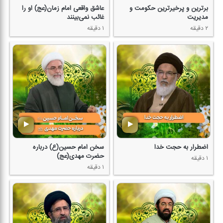
برترین و پرخیرترین حكومت و
عاشق واقعی امام زمان(عج) او را
مدیریت
غائب نمی‌بینند
۲ دقیقه
۱ دقیقه
اضطرار به حجت خدا
سخن امام حسین(ع) درباره
حضرت مهدی(عج)
۱ دقیقه
۱ دقیقه