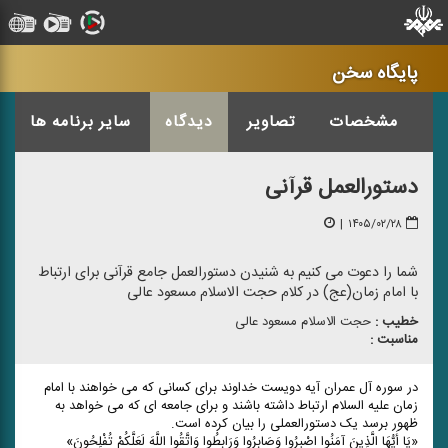
پایگاه سخن
ا
مشخصات
تصاویر
دیدگاه
سایر برنامه ها
دستورالعمل قرآنی
|
۱۴۰۵/۰۲/۲۸
شما را دعوت می کنیم به شنیدن دستورالعمل جامع قرآنی برای ارتباط
با امام زمان(عج) در کلام حجت الاسلام مسعود عالی
خطیب :
حجت الاسلام مسعود عالی
مناسبت :
در سوره آل عمران آیه دویست خداوند برای کسانی که می خواهند با امام
زمان علیه السلام ارتباط داشته باشند و برای جامعه ای که می خواهد به
ظهور برسد یک دستورالعملی را بیان کرده است.
«یَا أَیُّهَا الَّذِینَ آمَنُوا اصْبِرُوا وَصَابِرُوا وَرَابِطُوا وَاتَّقُوا اللَّهَ لَعَلَّکُمْ تُفْلِحُونَ»