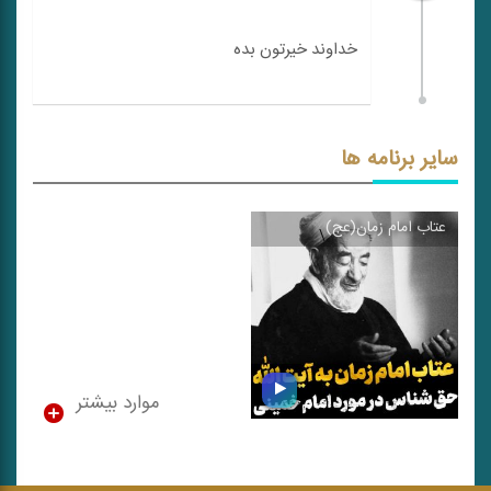
سایر برنامه ها
عتاب امام زمان(عج)
\
موارد بیشتر