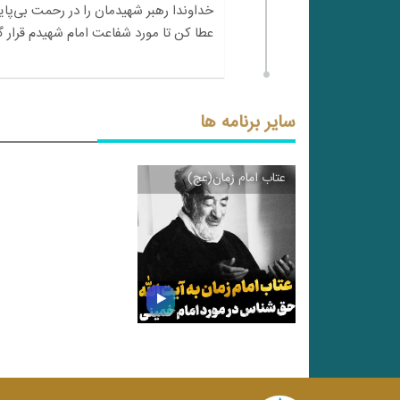
سایر برنامه ها
عتاب امام زمان(عج)
\
عتاب امام زمان(عج)