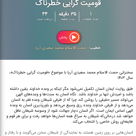
قومیت گرایی خطرناک
۱
۳۵ دقیقه
۴۴
تعداد قطعات
مدت قطعه
دریافت شده
پخش
خطیب :
حجت الاسلام محمد سعیدی آریا
سخنرانی حجت الاسلام محمد سعیدی آریا با موضوع «قومیت گرایی خطرناک»،
سال ۱۴۰۳
طبق روایت ایمان انسان تکمیل نمی‌شود مگر اینکه بر وعده خداوند یقین داشته
باشد و امیدش تنها بر خداوند باشد. نگاه انسان به سنت‌ها و وعده‌های الهی
می‌تواند مسیر حقیقی را روشن کند چرا که از طرفی شیطان وعده فقر به انسان
می‌دهد و از طرفی خداوند وعده رزق وسیع می‌دهد و باورپذیری انسان به وعده
الهی اساس ایمان است. اگر انسان دچار جهالت شود از وسوسه شیطان غافل
خواهد شد درحالی‌که شیطان به سراغ همه انسان‌ها خواهد رفت و برای هر قوم و
طایفه‌ای روش خاصی را انتخاب می‌کند.
انسان‌هایی بر روی زمین هستند به نمایندگی از شیطان سخن می‌گویند و با رفتار و