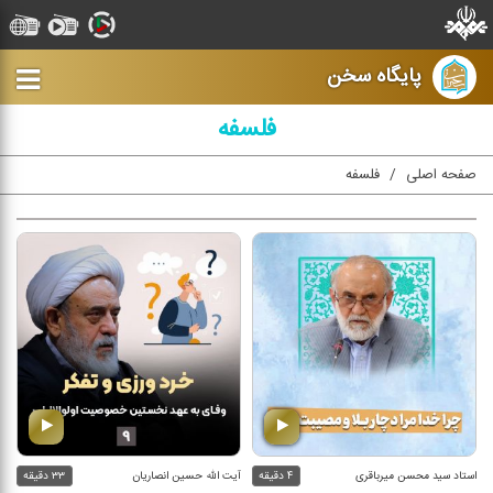
پایگاه سخن
فلسفه
صفحه اصلی
فلسفه
استاد سید محسن میرباقری
۴ دقیقه
آیت الله حسین انصاریان
۳۳ دقیقه