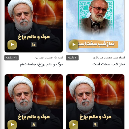
استاد سید محسن میرباقری
۲ دقیقه
آیت الله حسین انصاریان
۳۹ دقیقه
نماز شب سخت است
مرگ و عالم برزخ؛ جلسه دهم