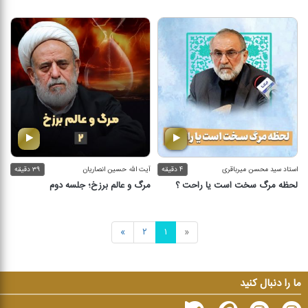
استاد سید محسن میرباقری
۴ دقیقه
آیت الله حسین انصاریان
۳۹ دقیقه
لحظه مرگ سخت است یا راحت ؟
مرگ و عالم برزخ؛ جلسه دوم
»
۲
۱
«
ما را دنبال کنید