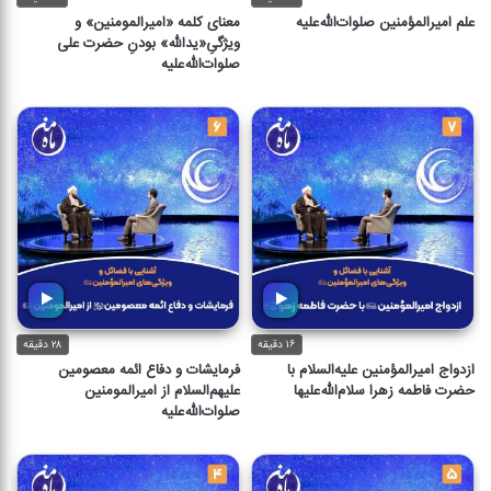
علم امیرالمؤمنین صلوات‌الله‌علیه
معنای کلمه «امیرالمومنین» و
ویژگیِ«یدالله» بودنِ حضرت علی
صلوات‌الله‌علیه
۱۶ دقیقه
۲۸ دقیقه
ازدواج امیرالمؤمنین علیه‌السلام با
فرمایشات و دفاع ائمه معصومین
حضرت فاطمه زهرا سلام‌الله‌علیها
علیهم‌السلام از امیرالمومنین
صلوات‌الله‌علیه