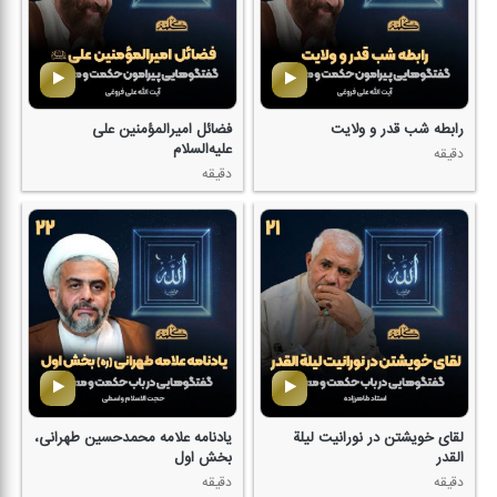
رابطه شب قدر و ولایت
فضائل امیرالمؤمنین علی
علیه‌السلام
دقیقه
دقیقه
لقای خویشتن در نورانیت لیلة
یادنامه علامه محمدحسین طهرانی،
القدر
بخش اول
دقیقه
دقیقه