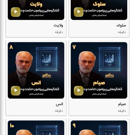
سلوك
ولایت
دقیقه
دقیقه
صیام
انس
دقیقه
دقیقه