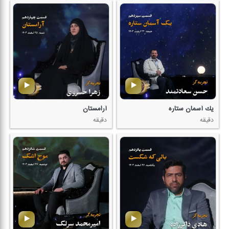
یك آسمان ستاره
آرامستان
دقیقه
دقیقه