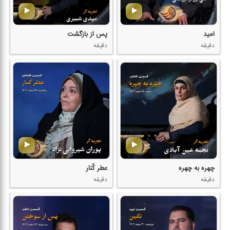
امید
پس از بازگشت
دقیقه
دقیقه
چهره به چهره
عطر كُنار
دقیقه
دقیقه