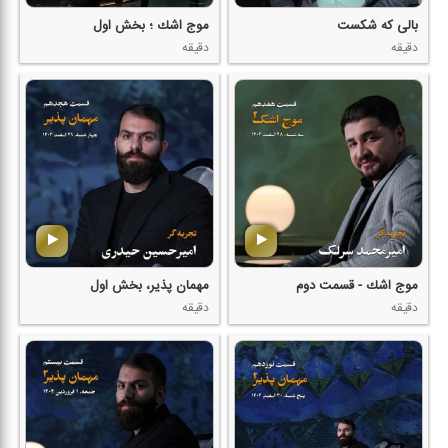
بالی كه شكست
موج اشك ؛ بخش اول
دقیقه
دقیقه
موج اشك - قسمت دوم
مهمان پذیر، بخش اول
دقیقه
دقیقه