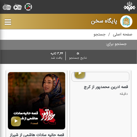
پایگاه سخن
صفحه اصلی
جستجو
جستجو برای:
۵۱
۳,۴۴ ثانیه
نتایج جستجو
یافت شد
قصه آدرین محمدپور از كرج
دقیقه
قصه حانیه سادات هاشمی از شیراز