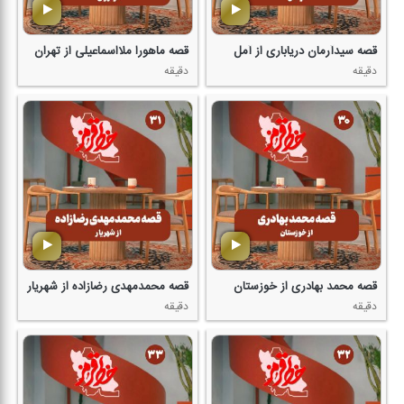
قصه سیدآرمان دریاباری از آمل
قصه ماهورا ملااسماعیلی از تهران
دقیقه
دقیقه
قصه محمد بهادری از خوزستان
قصه محمدمهدی رضازاده از شهریار
دقیقه
دقیقه