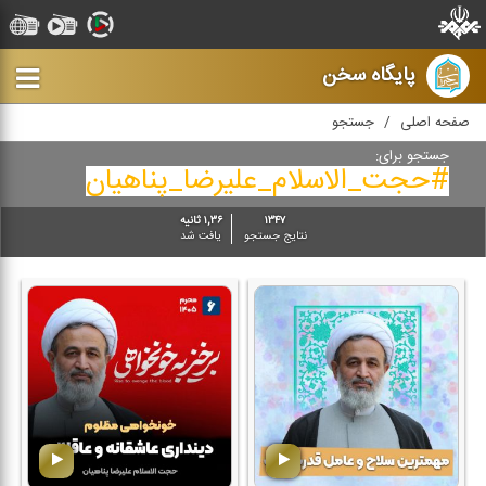
پایگاه سخن
صفحه اصلی
جستجو
جستجو برای:
#حجت_الاسلام_علیرضا_پناهیان
۱۳۴۷
۱,۳۶ ثانیه
نتایج جستجو
یافت شد