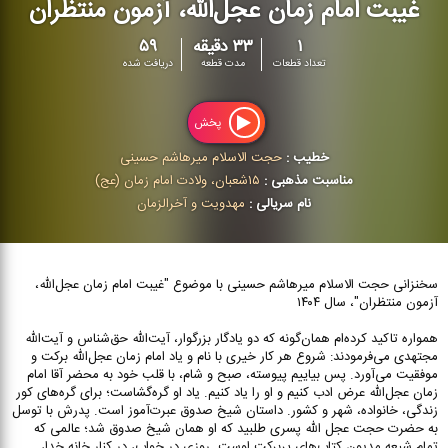
غیبت امام زمان عجل‌الله، آزمون منتظران
۱
۳۳ دقیقه
۵۹
تعداد قطعات
مدت قطعه
دریافت شده
پخش
خطیب :
حجت الاسلام میرهاشم حسینی
مناسبت مذهبی :
۱۵شعبان، ولادت امام زمان (عج)
نام سریالی :
مهدویت و آخرالزمان
سخنزانی حجت الاسلام میرهاشم حسینی با موضوع "غیبت امام زمان عجل‌الله،
آزمون منتظران"، سال ۱۴۰۴
همواره تاکید کرده‌ام همان‌گونه که دو یادگار بزرگوار، آیت‌الله حق‌شناس و آیت‌الله
مجتهدی می‌فرمودند: شروع هر کار خیری با نام و یاد امام زمان عجل‌الله برکت و
موفقیت می‌آورد. پس بیاییم پیوسته، صبح و شام، با قلب خود به محضر آقا امام
زمان عجل‌الله عرض ادب کنیم و او را یاد کنیم. یاد او گره‌گشاست؛ برای گره‌های کور
زندگی، خانواده، شهر و کشور. داستان شیخ صدوق عبرت‌آموز است. پدرش با توسل
به حضرت حجت عجل الله پسری طلبید که او همان شیخ صدوق شد؛ عالمی که
تمام شیعه مدیون کتاب‌های پربرکت اوست. روزی در خواب، در کنار خانه خدا،