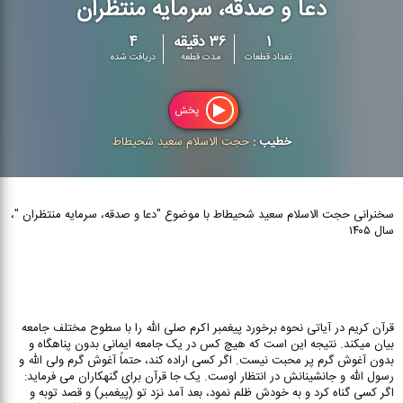
دعا و صدقه، سرمایه منتظران
۱
۳۶ دقیقه
۴
تعداد قطعات
مدت قطعه
دریافت شده
پخش
خطیب :
حجت الاسلام سعید شحیطاط
سخنرانی حجت الاسلام سعید شحیطاط با موضوع "دعا و صدقه، سرمایه منتظران "،
سال ۱۴۰۵
قرآن کریم در آیاتی نحوه برخورد پیغمبر اکرم صلی الله را با سطوح مختلف جامعه
بیان میکند. نتیجه این است که هیچ کس در یک جامعه ایمانی بدون پناهگاه و
بدون آغوش گرم پر محبت نیست. اگر کسی اراده کند، حتماً آغوش گرم ولی الله و
رسول الله و جانشینانش در انتظار اوست. یک جا قرآن برای گنهکاران می فرماید:
اگر کسی گناه کرد و به خودش ظلم نمود، بعد آمد نزد تو (پیغمبر) و قصد توبه و