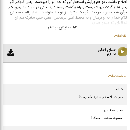
اصلاح داشت، تو هم برایش استغفار کن که خدا او را میبخشد. یعنی گنهکار اگر
بخواهد برگردد، بیپناه نیست و راه برگشت وجود دارد. حتی در مورد مشرکین هم
قرآن به پیغمبر میفرماید: اگر یک مشرک از تو پناه خواست، به او پناه بده، حتی
کلام خدا را به او برسان و به محیط امنی برسانش. یعنی حتی مشرک هم آن
لحظهای که میخواهد ب
...
نمایش بیشتر
قطعات
صدای اصلی
۳۶:۱۳
مشخصات
خطیب
حجت الاسلام سعید شحیطاط
محل سخنرانی
مسجد مقدس جمکران