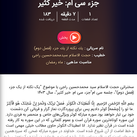
جزء سی ام: خیر کثیر
۱
۷ دقیقه
۱۸۳
تعداد قطعات
مدت قطعه
دریافت شده
پخش
نام سریالی :
یك نكته از یك جزء (فصل دوم)
خطیب :
حجت الاسلام سیدمحمدحسین راجی
مناسبت مذهبی :
ماه رمضان
سخنرانی حجت الاسلام سید محمدحسین راجی با موضوع "یک نکته از یک جزء
(فصل دوم)"، جلسه سی ام"جزء سی ام: خیر کثیر"، سال ۱۴۰۳
بسْمِ اللَّهِ الرَّحْمَنِ الرَّحِیمِ. إِنَّا أَعْطَیْنَاکَ الْکَوْثَرَ. فَصَلِّ لِرَبِّکَ وَانْحَرْ.إِنَّ شَانِئَکَ هُوَ الْأَبْتَرُ
.ما تو را [چشمه] کوثر دادیم.پس براى پروردگارت نماز گزار و قربانى کن.دشمنت‏
خود بى‏ تبار خواهد بود.سوره مبارکه کوثر ویژگی‌های خاص و منحصر به فردی دارد.
این سوره کوتاه‌ترین سوره قرآن است و عموم کلماتی که در این سوره به کار رفته
شده است در قرآن نظیر ندارد. انا اعطیناک الکوثر حاوی مطالب خیلی مهمی است
و خط امامت از آن شروع شده است. خداوند در سوره مبارکه ضحی که سیزدهمین
سوره‌ای است که بر قلب پیامبر نازل شده است می‌فرماید: در آینده یک نعمتی را به