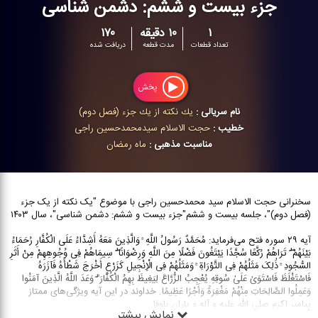
جزء بیست و ششم: دشمن شناسی
۱
۱۰ دقیقه
۱۷۰
تعداد قطعات
مدت قطعه
دریافت شده
پخش
نام سریالی :
یك نكته از یك جزء (فصل دوم)
خطیب :
حجت الاسلام سیدمحمدحسین راجی
مناسبت مذهبی :
ماه رمضان
سخنرانی حجت الاسلام سید محمدحسین راجی با موضوع "یک نکته از یک جزء
(فصل دوم)"، جلسه بیست و ششم"جزء بیست و ششم: دشمن شناسی"، سال ۱۴۰۳
آیه ۲۹ سوره فتح می‌فرماید: مُحَمَّدٌ رَسُولُ اللَّهِ ۚ وَالَّذِینَ مَعَهُ أَشِدَّاءُ عَلَى الْکُفَّارِ رُحَمَاءُ
بَیْنَهُمْ ۖ تَرَاهُمْ رُکَّعًا سُجَّدًا یَبْتَغُونَ فَضْلًا مِنَ اللَّهِ وَرِضْوَانًا ۖ سِیمَاهُمْ فِی وُجُوهِهِمْ مِنْ أَثَرِ
السُّجُودِ ۚ ذَٰلِکَ مَثَلُهُمْ فِی التَّوْرَاةِ ۚ وَمَثَلُهُمْ فِی الْإِنْجِیلِ کَزَرْعٍ أَخْرَجَ شَطْأَهُ فَآزَرَهُ
فَاسْتَغْلَظَ فَاسْتَوَىٰ عَلَىٰ سُوقِهِ یُعْجِبُ الزُّرَّاعَ لِیَغِیظَ بِهِمُ الْکُفَّارَ ۗ وَعَدَ اللَّهُ الَّذِینَ آمَنُوا
وَعَمِلُوا الصَّالِحَاتِ مِنْهُمْ مَغْفِرَةً وَأَجْرًا عَظِیمًا. خداوند در این آیه ویژگی‌های ممتاز
پیامبر اکرم صلی الله علیه و آله و یاران باوفا
...
نمایش بیشتر